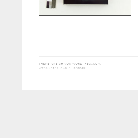
THEME: SKETCH VON
WORDPRESS.COM
.
WEBMASTER:
DANIEL KÖBSCH