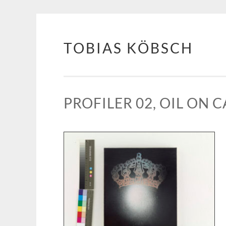
TOBIAS KÖBSCH
Springe zum Inhalt
PROFILER 02, OIL ON C